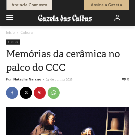
Anuncie Connosco
Assine a Gazeta
Início
Cultura
Cultura
Memórias da cerâmica no
palco do CCC
Por
Natacha Narciso
-
0
25 de Junho, 2026