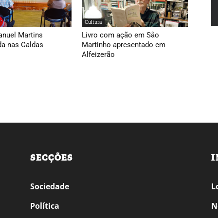
Cultura
anuel Martins
Livro com ação em São
da nas Caldas
Martinho apresentado em
Alfeizerão
SECÇÕES
I
Sociedade
L
Política
N