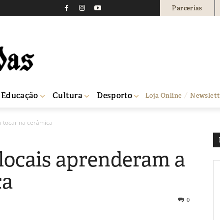
Parcerias
Educação
Cultura
Desporto
Loja Online
Newslett
a tocar na cerâmica
 locais aprenderam a
ca
0