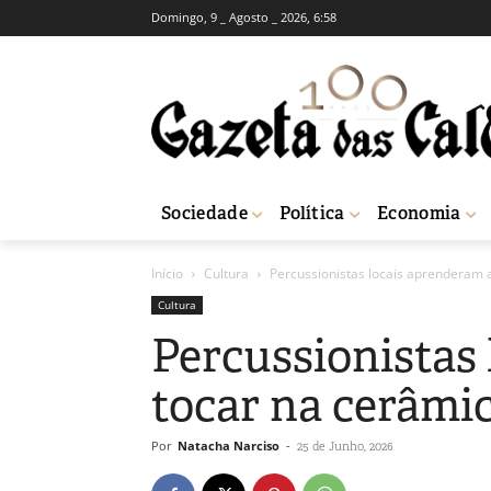
Domingo, 9 _ Agosto _ 2026, 6:58
Sociedade
Política
Economia
Início
Cultura
Percussionistas locais aprenderam 
Cultura
Percussionistas
tocar na cerâmi
Por
Natacha Narciso
-
25 de Junho, 2026