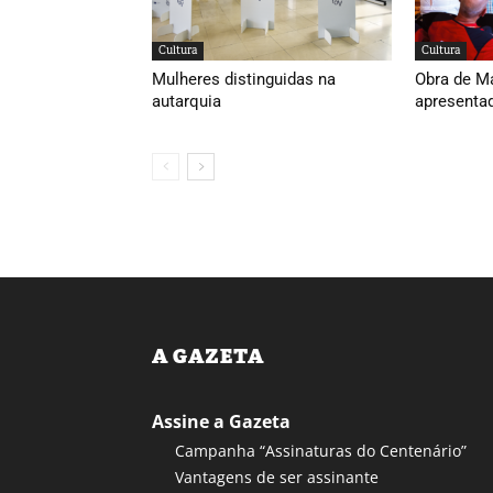
Cultura
Cultura
Mulheres distinguidas na
Obra de M
autarquia
apresenta
A GAZETA
Assine a Gazeta
Campanha “Assinaturas do Centenário”
Vantagens de ser assinante