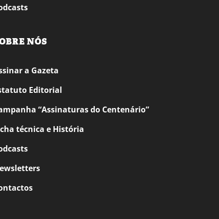
odcasts
OBRE NÓS
ssinar a Gazeta
statuto Editorial
ampanha “Assinaturas do Centenário”
icha técnica e História
odcasts
ewsletters
ontactos