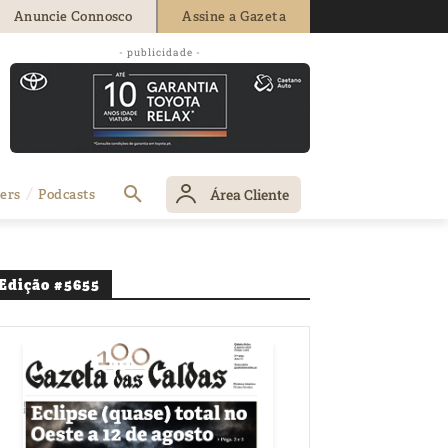
Anuncie Connosco
Assine a Gazeta
- publicidade -
Área Cliente
ers
Podcasts
Edição #5655