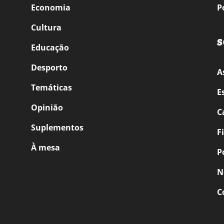
Economia
P
Cultura
S
Educação
Desporto
A
Temáticas
E
Opinião
C
Suplementos
F
À mesa
P
N
C