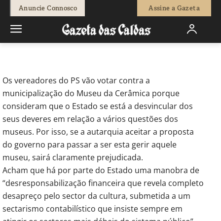
-
Natacha Narciso
7 de Agosto, 2015
603
0
Anuncie Connosco
Assine a Gazeta
Início
Breves
Socialistas contra municipalização dos museus
Os vereadores do PS vão votar contra a
municipalização do Museu da Cerâmica porque
consideram que o Estado se está a desvincular dos
seus deveres em relação a vários questões dos
museus. Por isso, se a autarquia aceitar a proposta
do governo para passar a ser esta gerir aquele
museu, sairá claramente prejudicada.
Acham que há por parte do Estado uma manobra de
“desresponsabilização financeira que revela completo
desapreço pelo sector da cultura, submetida a um
sectarismo contabilístico que insiste sempre em