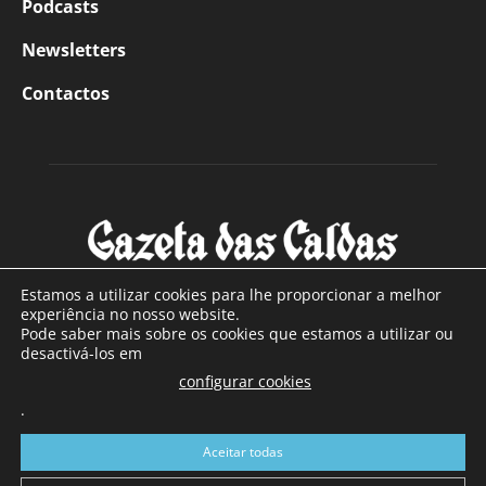
Podcasts
Newsletters
Contactos
Estamos a utilizar cookies para lhe proporcionar a melhor
experiência no nosso website.
Pode saber mais sobre os cookies que estamos a utilizar ou
SOBRE NÓS
desactivá-los em
configurar cookies
Com sede nas Caldas da Rainha e mais de 90 anos de
.
existência, é o jornal regional com maior número de leitores
a sul de distrito de Leiria, com mais de 40.000 leitores por
Aceitar todas
toda a região Oeste. Jornal com distribuição em Portugal
Continental e assinatura online.