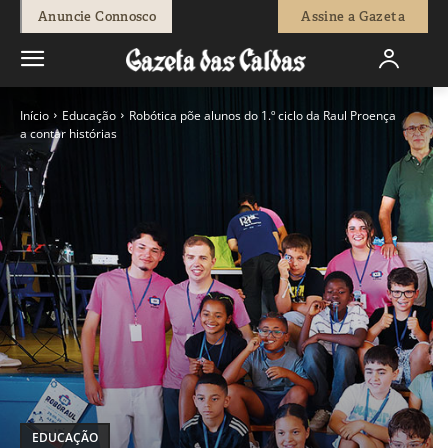
Anuncie Connosco
Assine a Gazeta
Início
Educação
Robótica põe alunos do 1.º ciclo da Raul Proença
a contar histórias
EDUCAÇÃO