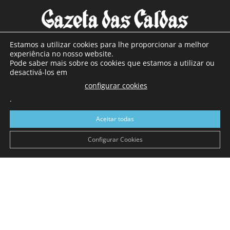
Estamos a utilizar cookies para lhe proporcionar a melhor
experiência no nosso website.
Pode saber mais sobre os cookies que estamos a utilizar ou
SOBRE NÓS
desactivá-los em
configurar cookies
Com sede nas Caldas da Rainha e mais de 90 anos de
.
existência, é o jornal regional com maior número de leitores
a sul de distrito de Leiria, com mais de 40.000 leitores por
Aceitar todas
toda a região Oeste. Jornal com distribuição em Portugal
Continental e assinatura online.
Configurar Cookies
SIGA-NOS
© Gazeta das Caldas - 2026