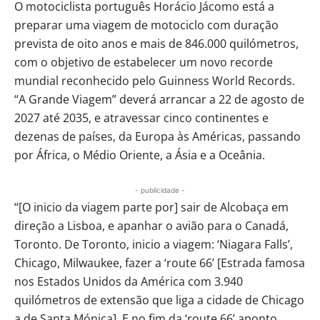
O motociclista português Horácio Jácomo está a
preparar uma viagem de motociclo com duração
prevista de oito anos e mais de 846.000 quilómetros,
com o objetivo de estabelecer um novo recorde
mundial reconhecido pelo Guinness World Records.
“A Grande Viagem” deverá arrancar a 22 de agosto de
2027 até 2035, e atravessar cinco continentes e
dezenas de países, da Europa às Américas, passando
por África, o Médio Oriente, a Ásia e a Oceânia.
- publicidade -
“[O inicio da viagem parte por] sair de Alcobaça em
direção a Lisboa, e apanhar o avião para o Canadá,
Toronto. De Toronto, inicio a viagem: ‘Niagara Falls’,
Chicago, Milwaukee, fazer a ‘route 66’ [Estrada famosa
nos Estados Unidos da América com 3.940
quilómetros de extensão que liga a cidade de Chicago
a de Santa Mónica]. E no fim da ‘route 66’ aponto