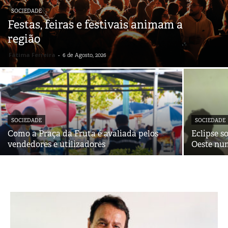
SOCIEDADE
Festas, feiras e festivais animam a
região
Fátima Ferreira
-
6 de Agosto, 2026
SOCIEDADE
SOCIEDADE
Como a Praça da Fruta é avaliada pelos
Eclipse s
vendedores e utilizadores
Oeste nu