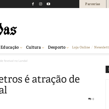
Parcerias
Educação
Cultura
Desporto
Loja Online
Newslett
e festival no Landal
tros é atração de
al
0