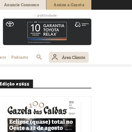
Anuncie Connosco
Assine a Gazeta
- publicidade -
Área Cliente
ers
Podcasts
Edição #5655