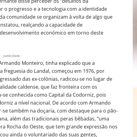
vernante disse perceber os “desafios da
iar o progresso e a tecnologia com a identidade
as da comunidade se organizam à volta de algo que
onstatou, realçando a capacidade de
 desenvolvimento económico em torno deste
- publicidade -
Armando Monteiro, tinha explicado que a
na freguesia do Landal, começou em 1976, por
egressado das ex-colónias, radicou-se no lugar de
alidade caldense, que faz fronteira com os
u-se conhecida como Capital da Codorniz, pois
orniz a nível nacional. De acordo com Armando
ar-se também na doçaria, com destaque para o pão-
sana, além das tradicionais peras bêbadas, “uma
Pera Rocha do Oeste, que tem grande expressão nos
acou ainda o voluntariado das suas gentes,