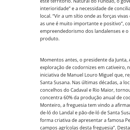
este território. Natural do Fundão, o go
interioridade” e a necessidade de concil
local. “Vir a um sítio onde as forças viv
as une é muito importante e positivo”, c
empreendedorismo dos landalenses e o
produto.
Momentos antes, o presidente da Junta, 
exploração de codornizes em cativeiro, 
iniciativa de Manuel Louro Miguel que, r
Santa Susana. Nas últimas décadas, a loc
concelhos do Cadaval e Rio Maior, torno
concentra 60% da produção anual de cod
Monteiro, a freguesia tem vindo a afirm
de-ló do Landal e pão-de-ló de Santa Su
forma criativa de apresentar a famosa 
campos agrícolas desta freguesia”. Dest