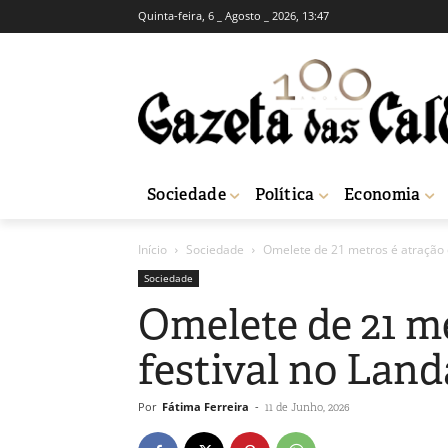
Quinta-feira, 6 _ Agosto _ 2026, 13:47
Sociedade
Política
Economia
Início
Sociedade
Omelete de 21 metros é atração d
Sociedade
Omelete de 21 me
festival no Land
Por
Fátima Ferreira
-
11 de Junho, 2026