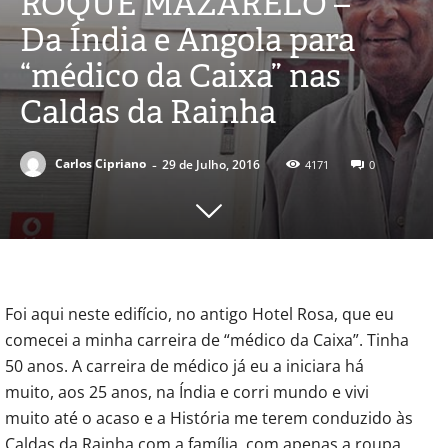
ROQUE MAZARELO –
Da Índia e Angola para
“médico da Caixa” nas
Caldas da Rainha
-
Carlos Cipriano
29 de Julho, 2016
4171
0
Foi aqui neste edifício, no antigo Hotel Rosa, que eu
comecei a minha carreira de “médico da Caixa”. Tinha
50 anos. A carreira de médico já eu a iniciara há
muito, aos 25 anos, na Índia e corri mundo e vivi
muito até o acaso e a História me terem conduzido às
Caldas da Rainha com a família, com apenas a roupa