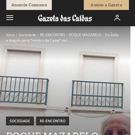
Anuncie Connosco
Assine a Gazeta
Início
Sociedade
RE-ENCONTRO
ROQUE MAZARELO – Da Índia
e Angola para “médico da Caixa” nas...
SOCIEDADE
RE-ENCONTRO