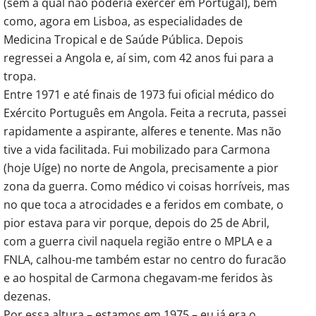
(sem a qual não poderia exercer em Portugal), bem
como, agora em Lisboa, as especialidades de
Medicina Tropical e de Saúde Pública. Depois
regressei a Angola e, aí sim, com 42 anos fui para a
tropa.
Entre 1971 e até finais de 1973 fui oficial médico do
Exército Português em Angola. Feita a recruta, passei
rapidamente a aspirante, alferes e tenente. Mas não
tive a vida facilitada. Fui mobilizado para Carmona
(hoje Uíge) no norte de Angola, precisamente a pior
zona da guerra. Como médico vi coisas horríveis, mas
no que toca a atrocidades e a feridos em combate, o
pior estava para vir porque, depois do 25 de Abril,
com a guerra civil naquela região entre o MPLA e a
FNLA, calhou-me também estar no centro do furacão
e ao hospital de Carmona chegavam-me feridos às
dezenas.
Por essa altura – estamos em 1975 – eu já era o