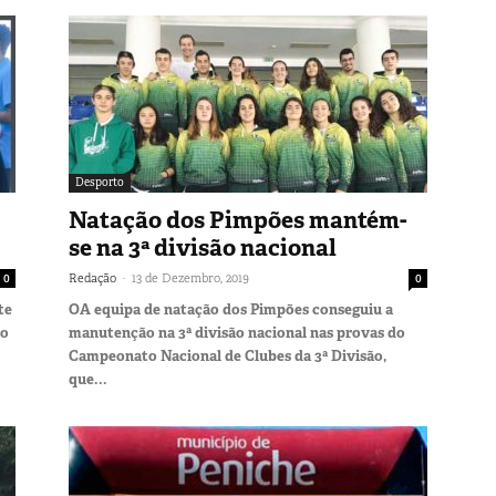
Desporto
Natação dos Pimpões mantém-
se na 3ª divisão nacional
-
0
Redação
13 de Dezembro, 2019
0
te
OA equipa de natação dos Pimpões conseguiu a
lo
manutenção na 3ª divisão nacional nas provas do
Campeonato Nacional de Clubes da 3ª Divisão,
que...