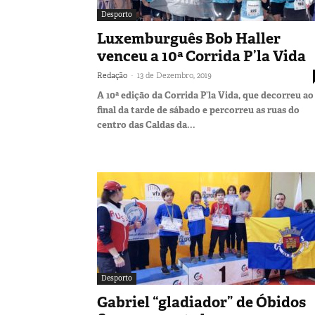
Desporto
Luxemburguês Bob Haller
venceu a 10ª Corrida P’la Vida
-
Redação
13 de Dezembro, 2019
A 10ª edição da Corrida P’la Vida, que decorreu ao
final da tarde de sábado e percorreu as ruas do
centro das Caldas da...
Desporto
Gabriel “gladiador” de Óbidos