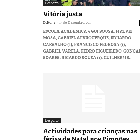
Desporto
Vitória justa
-
Editor 1
13 de Dezembro, 2019
ESCOLA ACADÉMICA 4 GUI SOUSA, MATVEI
MOSA, GABRIEL ALBUQUERQUE, EDUARDO
CARVALHO (1), FRANCISCO PEDROSA (1),
GABRIEL VARELA, PEDRO FIGUEIREDO, GONÇA
SOARES, RICARDO SOUSA (1), GUILHERME...
Desporto
Actividades para crianças nas
férias de Natal nos Pimpões