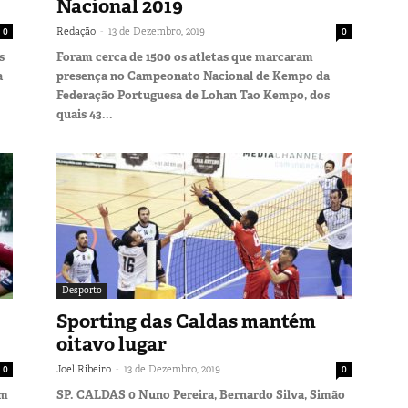
Nacional 2019
-
0
Redação
13 de Dezembro, 2019
0
s
Foram cerca de 1500 os atletas que marcaram
a
presença no Campeonato Nacional de Kempo da
Federação Portuguesa de Lohan Tao Kempo, dos
quais 43...
Desporto
Sporting das Caldas mantém
oitavo lugar
-
0
Joel Ribeiro
13 de Dezembro, 2019
0
em
SP. CALDAS 0 Nuno Pereira, Bernardo Silva, Simão