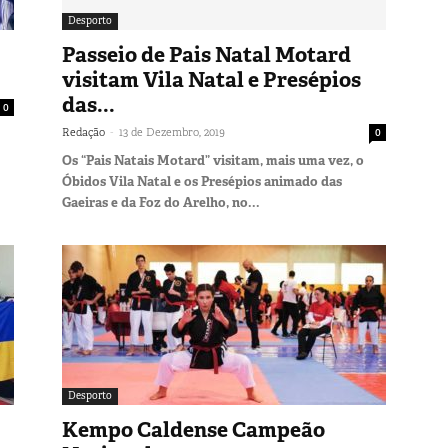
Desporto
Passeio de Pais Natal Motard
visitam Vila Natal e Presépios
das...
0
-
Redação
13 de Dezembro, 2019
0
Os “Pais Natais Motard” visitam, mais uma vez, o
Óbidos Vila Natal e os Presépios animado das
Gaeiras e da Foz do Arelho, no...
Desporto
Kempo Caldense Campeão