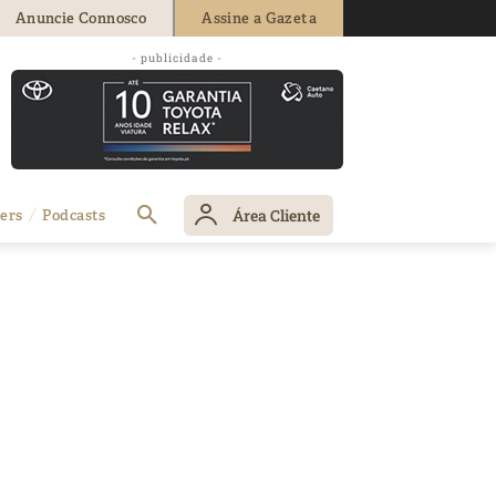
Anuncie Connosco
Assine a Gazeta
- publicidade -
Área Cliente
ers
Podcasts