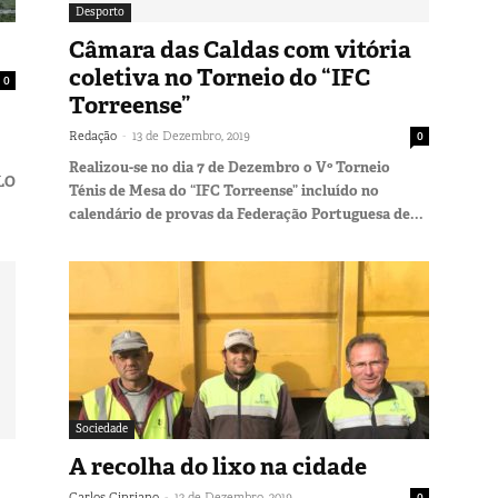
Desporto
Câmara das Caldas com vitória
coletiva no Torneio do “IFC
0
Torreense”
-
Redação
13 de Dezembro, 2019
0
Realizou-se no dia 7 de Dezembro o Vº Torneio
LO
Ténis de Mesa do “IFC Torreense” incluído no
calendário de provas da Federação Portuguesa de...
Sociedade
A recolha do lixo na cidade
-
Carlos Cipriano
13 de Dezembro, 2019
0