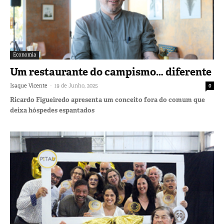
Economia
Um restaurante do campismo… diferente
-
Isaque Vicente
19 de Junho, 2025
0
Ricardo Figueiredo apresenta um conceito fora do comum que
deixa hóspedes espantados