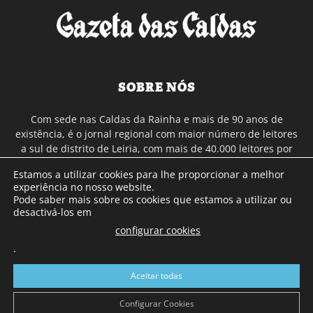
SOBRE NÓS
Com sede nas Caldas da Rainha e mais de 90 anos de
existência, é o jornal regional com maior número de leitores
a sul de distrito de Leiria, com mais de 40.000 leitores por
toda a região Oeste. Jornal com distribuição em Portugal
Estamos a utilizar cookies para lhe proporcionar a melhor
Continental e assinatura online.
experiência no nosso website.
Pode saber mais sobre os cookies que estamos a utilizar ou
desactivá-los em
SIGA-NOS
configurar cookies
.
Aceitar todas
Configurar Cookies
© Gazeta das Caldas - 2026