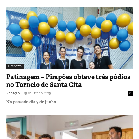
Desporto
Patinagem – Pimpões obteve três pódios
no Torneio de Santa Cita
-
Redação
19 de Junho, 2025
0
No passado dia 7 de junho