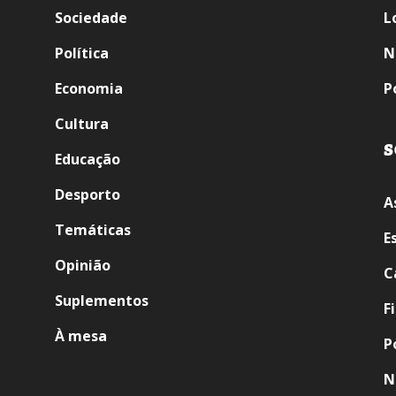
Sociedade
L
Política
N
Economia
P
Cultura
S
Educação
Desporto
A
Temáticas
E
Opinião
C
Suplementos
F
À mesa
P
N