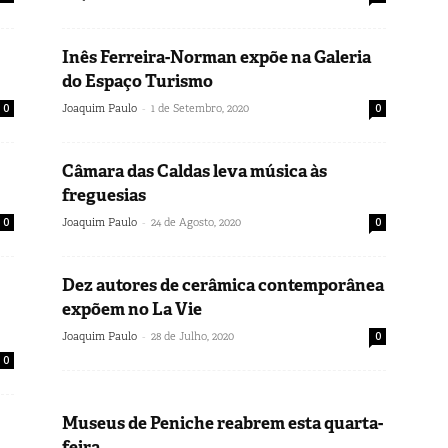
Inês Ferreira-Norman expõe na Galeria
do Espaço Turismo
-
0
Joaquim Paulo
1 de Setembro, 2020
0
Câmara das Caldas leva música às
freguesias
-
0
Joaquim Paulo
24 de Agosto, 2020
0
Dez autores de cerâmica contemporânea
expõem no La Vie
-
Joaquim Paulo
28 de Julho, 2020
0
0
Museus de Peniche reabrem esta quarta-
feira