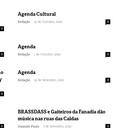
Agenda Cultural
-
Redação
15 de Outubro, 2020
0
0
Agenda
-
0
Redação
1 de Outubro, 2020
0
no
Agenda
y
-
Redação
25 de Setembro, 2020
0
0
BRASSDASS e Gaiteiros da Fanadia dão
música nas ruas das Caldas
-
0
Joaquim Paulo
7 de Setembro, 2020
0