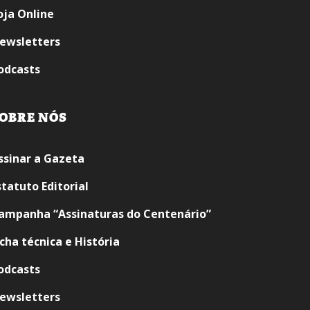
oja Online
ewsletters
odcasts
OBRE NÓS
ssinar a Gazeta
statuto Editorial
ampanha “Assinaturas do Centenário”
icha técnica e História
odcasts
ewsletters