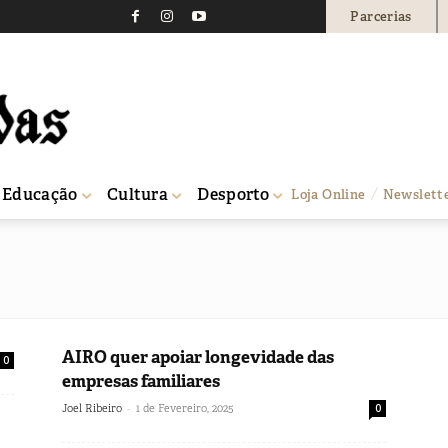
Parcerias
Educação
Cultura
Desporto
Loja Online
Newslett
AIRO quer apoiar longevidade das
0
empresas familiares
-
Joel Ribeiro
1 de Fevereiro, 2025
0