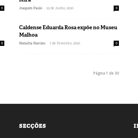
-
0
Joaquim Paulo
23 de Junho, 2020
0
Caldense Eduarda Rosa expõe no Museu
Malhoa
-
0
Natacha Narciso
7 de Fevereiro, 2020
0
Página 1 de 30
SECÇÕES
I