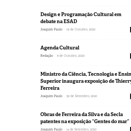
Design e Programação Cultural em
debate na ESAD
-
Joaquim Paulo
19 de Outubro, 2020
Agenda Cultural
-
Redação
8 de Outubro, 2020
Ministro da Ciência, Tecnologia e Ensi
Superior inaugura exposição de Thierr
Ferreira
-
Joaquim Paulo
30 de Setembro, 2020
Obras de Ferreira da Silva e da Secla
patentes na exposição “Gentes do mar”
-
Joaquim Paulo
14 de Setembro, 2020