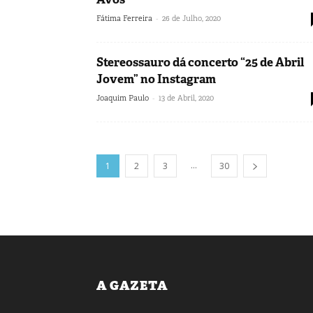
-
Fátima Ferreira
26 de Julho, 2020
Stereossauro dá concerto “25 de Abril
Jovem” no Instagram
-
Joaquim Paulo
13 de Abril, 2020
...
1
2
3
30
A GAZETA