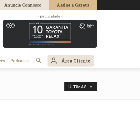
Anuncie Connosco
Assine a Gazeta
- publicidade -
Área Cliente
ers
Podcasts
ÚLTIMAS