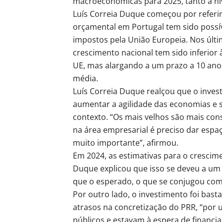
macroeconómicas para 2025, tanto a nív
Luís Correia Duque começou por referir
orçamental em Portugal tem sido possíve
impostos pela União Europeia. Nos últ
crescimento nacional tem sido inferior
UE, mas alargando a um prazo a 10 ano
média.
Luís Correia Duque realçou que o inve
aumentar a agilidade das economias e 
contexto. “Os mais velhos são mais co
na área empresarial é preciso dar espaç
muito importante”, afirmou.
Em 2024, as estimativas para o crescime
Duque explicou que isso se deveu a u
que o esperado, o que se conjugou com
Por outro lado, o investimento foi bas
atrasos na concretização do PRR, “por
públicos e estavam à espera de financia