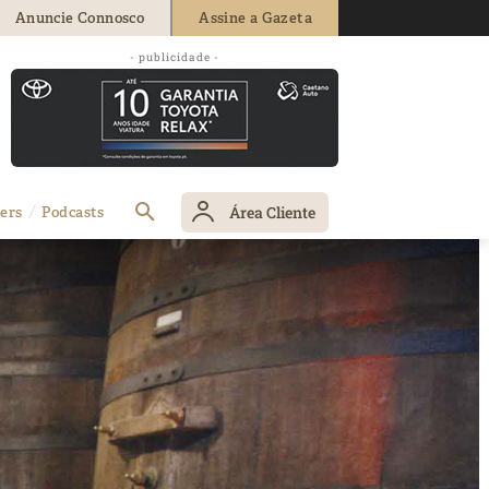
Anuncie Connosco
Assine a Gazeta
- publicidade -
Área Cliente
ers
Podcasts