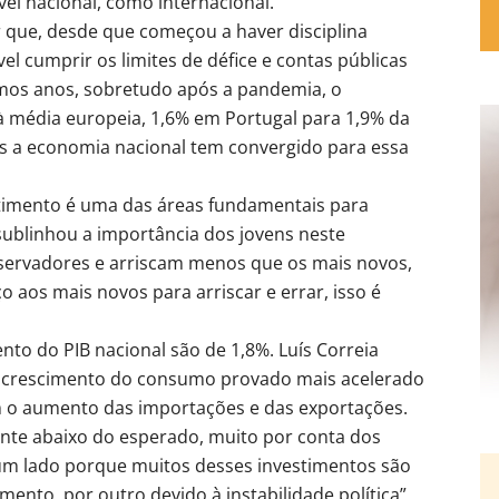
el nacional, como internacional.
 que, desde que começou a haver disciplina
l cumprir os limites de défice e contas públicas
imos anos, sobretudo após a pandemia, o
 à média europeia, 1,6% em Portugal para 1,9% da
s a economia nacional tem convergido para essa
stimento é uma das áreas fundamentais para
sublinhou a importância dos jovens neste
nservadores e arriscam menos que os mais novos,
o aos mais novos para arriscar e errar, isso é
nto do PIB nacional são de 1,8%. Luís Correia
m crescimento do consumo provado mais acelerado
 o aumento das importações e das exportações.
tante abaixo do esperado, muito por conta dos
 um lado porque muitos desses investimentos são
mento, por outro devido à instabilidade política”,