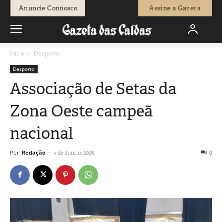
Anuncie Connosco
Assine a Gazeta
Início
Desporto
Desporto
Associação de Setas da
Zona Oeste campeã
nacional
Por
Redação
-
0
4 de Junho, 2026