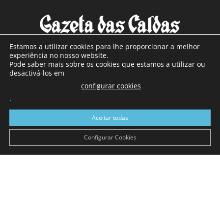
Estamos a utilizar cookies para lhe proporcionar a melhor
experiência no nosso website.
Pode saber mais sobre os cookies que estamos a utilizar ou
SOBRE NÓS
desactivá-los em
configurar cookies
Com sede nas Caldas da Rainha e mais de 90 anos de
.
existência, é o jornal regional com maior número de leitores
a sul de distrito de Leiria, com mais de 40.000 leitores por
Aceitar todas
toda a região Oeste. Jornal com distribuição em Portugal
Continental e assinatura online.
Configurar Cookies
SIGA-NOS