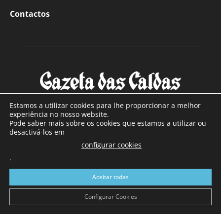
Contactos
Estamos a utilizar cookies para lhe proporcionar a melhor
experiência no nosso website.
Pode saber mais sobre os cookies que estamos a utilizar ou
SOBRE NÓS
desactivá-los em
configurar cookies
Com sede nas Caldas da Rainha e mais de 90 anos de
.
existência, é o jornal regional com maior número de leitores
a sul de distrito de Leiria, com mais de 40.000 leitores por
Aceitar todas
toda a região Oeste. Jornal com distribuição em Portugal
Continental e assinatura online.
Configurar Cookies