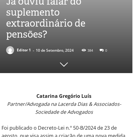
Já ouviu falar do
suplemento
extraordinário de
pensões?
-
Editor 1
10 de Setembro, 2024
384
0
Catarina Gregório Luís
Partner/Advogada na Lacerda Dias & Associados-
Sociedade de Advogados
Foi publicado o Decreto-Lei n.º 50-B/2024 de 23 de
agosto, que visa assim a criação de uma nova medida