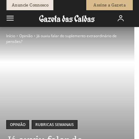
Anuncie Connosco
Assine a Gazeta
Início
Opinião
Já ouviu falar do suplemento extraordinário de
pensões?
OPINIÃO
RUBRICAS SEMANAIS