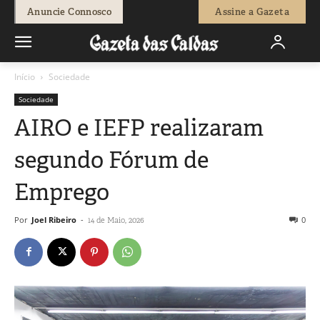
Anuncie Connosco
Assine a Gazeta
Início
Sociedade
Sociedade
AIRO e IEFP realizaram
segundo Fórum de
Emprego
Por
Joel Ribeiro
-
0
14 de Maio, 2026