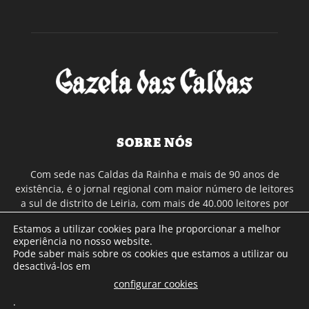
SOBRE NÓS
Com sede nas Caldas da Rainha e mais de 90 anos de
existência, é o jornal regional com maior número de leitores
a sul de distrito de Leiria, com mais de 40.000 leitores por
toda a região Oeste. Jornal com distribuição em Portugal
Estamos a utilizar cookies para lhe proporcionar a melhor
Continental e assinatura online.
experiência no nosso website.
Pode saber mais sobre os cookies que estamos a utilizar ou
desactivá-los em
SIGA-NOS
configurar cookies
.