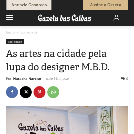
Anuncie Connosco
Assine a Gazeta
Início
Sociedade
Sociedade
As artes na cidade pela
lupa do designer M.B.D.
Por
Natacha Narciso
-
0
14 de Maio, 2026