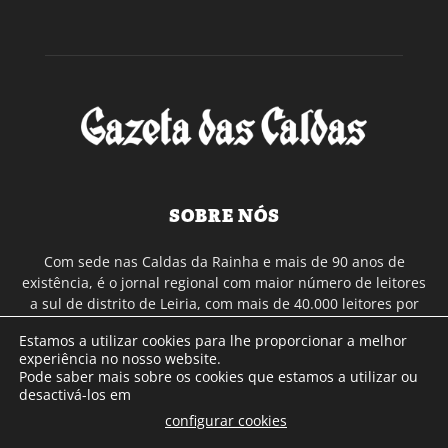
SOBRE NÓS
Com sede nas Caldas da Rainha e mais de 90 anos de
existência, é o jornal regional com maior número de leitores
a sul de distrito de Leiria, com mais de 40.000 leitores por
toda a região Oeste. Jornal com distribuição em Portugal
Estamos a utilizar cookies para lhe proporcionar a melhor
Continental e assinatura online.
experiência no nosso website.
Pode saber mais sobre os cookies que estamos a utilizar ou
desactivá-los em
SIGA-NOS
configurar cookies
.