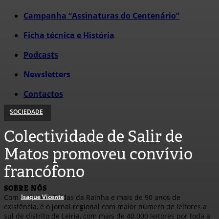
Campanha “Assinaturas do Centenário”
Ficha técnica e História
Podcasts
Newsletters
Contactos
SOCIEDADE
Colectividade de Salir de
Matos promoveu convívio
francófono
SOBRE NÓS
Isaque Vicente
Com sede nas Caldas da Rainha e mais de 90 anos de
existência, é o jornal regional com maior número de leitores a
sul de distrito de Leiria, com mais de 40.000 leitores por toda a