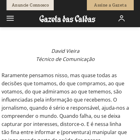
-
Editor 1
7 de Maio, 2026
56
0
Anuncie Connosco
Assine a Gazeta
Início
Opinião
Como o jornalismo influencia as nossas escolhas
quotidianas
David Vieira
Técnico de Comunicação
Raramente pensamos nisso, mas quase todas as
decisões que tomamos, do que compramos, ao que
votamos, do que admiramos ao que tememos, são
influenciadas pela informação que recebemos. O
jornalismo, quando é sério e responsável, ajuda-nos a
compreender o mundo. Quando falha, ou se deixa
capturar por interesses, distorce-o. E é nessa linha
tão fina entre informar e (porventura) manipular que