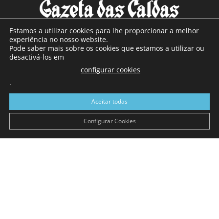
Estamos a utilizar cookies para lhe proporcionar a melhor
experiência no nosso website.
Pode saber mais sobre os cookies que estamos a utilizar ou
SOBRE NÓS
desactivá-los em
configurar cookies
Com sede nas Caldas da Rainha e mais de 90 anos de
.
existência, é o jornal regional com maior número de leitores
a sul de distrito de Leiria, com mais de 40.000 leitores por
Aceitar todas
toda a região Oeste. Jornal com distribuição em Portugal
Continental e assinatura online.
Configurar Cookies
SIGA-NOS
© Gazeta das Caldas - 2026