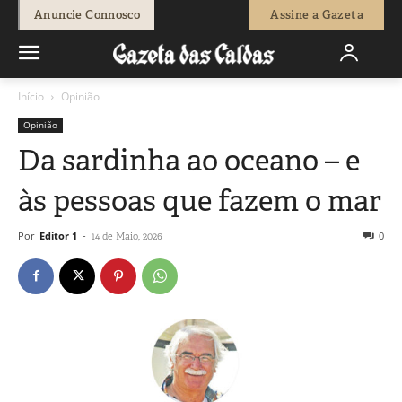
Anuncie Connosco
Assine a Gazeta
Início
Opinião
Opinião
Da sardinha ao oceano – e
às pessoas que fazem o mar
Por
Editor 1
-
0
14 de Maio, 2026