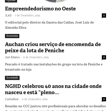
Opinião
Empreendedorismo no Oeste
-
JLAS
7 de Dezembro, 2024
0
O editorial pelo diretor da Gazeta das Caldas, José Luiz de
Almeida Silva
Economia
Auchan criou serviço de encomenda de
peixe da lota de Peniche
-
Joel Ribeiro
6 de Dezembro, 2024
0
Pescado é tratado nas instalações do grupo na lota de Peniche e
levantado na loja
Sociedade
NGHD celebrou 40 anos na cidade onde
nasceu e está “pleno...
-
CarlosReis
6 de Dezembro, 2024
0
Reunião no CCC juntou 200 profissionais para abordar os desafios