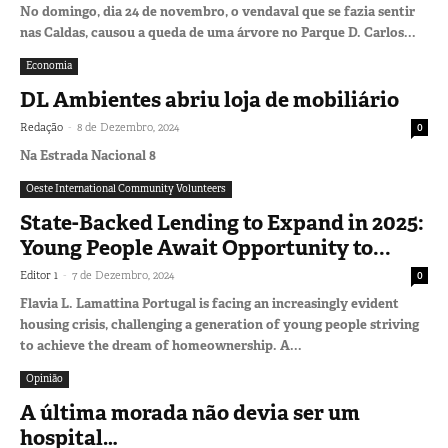
No domingo, dia 24 de novembro, o vendaval que se fazia sentir
nas Caldas, causou a queda de uma árvore no Parque D. Carlos...
Economia
DL Ambientes abriu loja de mobiliário
-
Redação
8 de Dezembro, 2024
0
Na Estrada Nacional 8
Oeste International Community Volunteers
State-Backed Lending to Expand in 2025:
Young People Await Opportunity to...
-
Editor 1
7 de Dezembro, 2024
0
Flavia L. Lamattina Portugal is facing an increasingly evident
housing crisis, challenging a generation of young people striving
to achieve the dream of homeownership. A...
Opinião
A última morada não devia ser um
hospital…