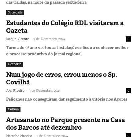
das Caldas, na noite da passada sexta-feira
Sociedade
Estudantes do Colégio RDL visitaram a
Gazeta
-
Isaque Vicente
9 de Dezembro, 2024
0
Turma do 9º ano visitou as instalações e ficou a conhecer melhor
o processo produtivo do jornal regional
Desporto
Num jogo de erros, errou menos o Sp.
Covilhã
-
Joel Ribeiro
9 de Dezembro, 2024
0
Pelicanos não conseguiram dar seguimento à vitória nos Açores
Cultura
Artesanato no Parque presente na Casa
dos Barcos até dezembro
-
Natacha Narciso
9 de Dezembro, 2024
0