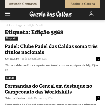
Anuncie Connosco
Assine a Gazeta
Início
Tags
Edição 5568
Etiqueta: Edição 5568
Desporto
Padel: Clube Padel das Caldas soma três
títulos nacionais
-
Joel Ribeiro
11 de Dezembro, 2024
0
Clube caldense foi campeão nacional com as equipas de M3, F5 e
F6
Cultura
Formandas do Cencal em destaque no
Campeonato das Worldskills
-
Natacha Narciso
11 de Dezembro, 2024
0
Formandas do Cencal concorreram entre si na prova e viveram