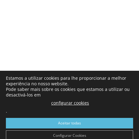
Estamos a utilizar cookies para lhe proporcionar a melhor
experiência no nosso website.
Pode saber mais sobre os cookies que estamos a utilizar ou
desactivá-los em
configurar cookies
.
Aceitar todas
Configurar Cookies