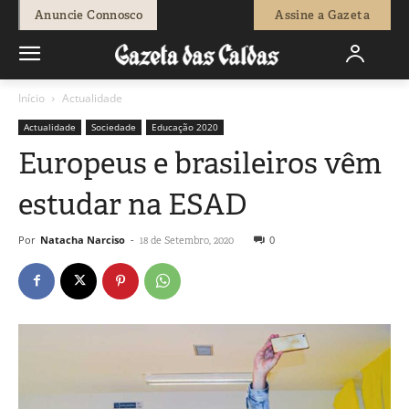
Anuncie Connosco
Assine a Gazeta
Início
Actualidade
Actualidade
Sociedade
Educação 2020
Europeus e brasileiros vêm
estudar na ESAD
Por
Natacha Narciso
-
0
18 de Setembro, 2020