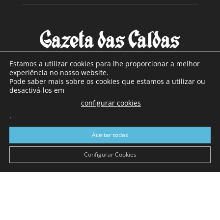
Estamos a utilizar cookies para lhe proporcionar a melhor
experiência no nosso website.
Pode saber mais sobre os cookies que estamos a utilizar ou
SOBRE NÓS
desactivá-los em
configurar cookies
Com sede nas Caldas da Rainha e mais de 90 anos de
.
existência, é o jornal regional com maior número de leitores
a sul de distrito de Leiria, com mais de 40.000 leitores por
Aceitar todas
toda a região Oeste. Jornal com distribuição em Portugal
Continental e assinatura online.
Configurar Cookies
SIGA-NOS