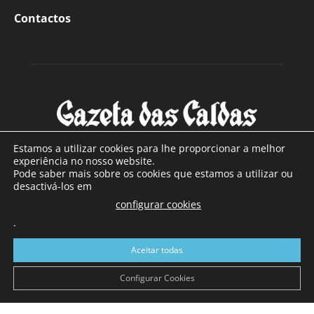
Contactos
Estamos a utilizar cookies para lhe proporcionar a melhor
experiência no nosso website.
Pode saber mais sobre os cookies que estamos a utilizar ou
SOBRE NÓS
desactivá-los em
configurar cookies
Com sede nas Caldas da Rainha e mais de 90 anos de
.
existência, é o jornal regional com maior número de leitores
a sul de distrito de Leiria, com mais de 40.000 leitores por
Aceitar todas
toda a região Oeste. Jornal com distribuição em Portugal
Continental e assinatura online.
Configurar Cookies