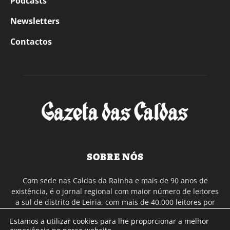
Podcasts
Newsletters
Contactos
SOBRE NÓS
Com sede nas Caldas da Rainha e mais de 90 anos de
existência, é o jornal regional com maior número de leitores
a sul de distrito de Leiria, com mais de 40.000 leitores por
toda a região Oeste. Jornal com distribuição em Portugal
Estamos a utilizar cookies para lhe proporcionar a melhor
Continental e assinatura online.