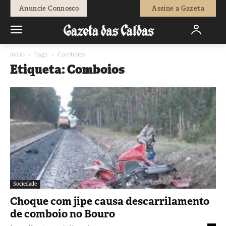
Anuncie Connosco
Assine a Gazeta
Início
Tags
Comboios
Etiqueta: Comboios
Sociedade
Choque com jipe causa descarrilamento
de comboio no Bouro