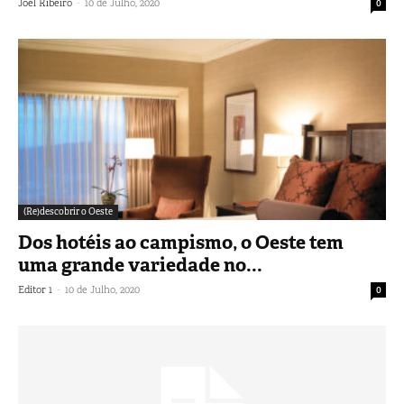
-
Joel Ribeiro
10 de Julho, 2020
0
(Re)descobrir o Oeste
Dos hotéis ao campismo, o Oeste tem
uma grande variedade no...
-
Editor 1
10 de Julho, 2020
0