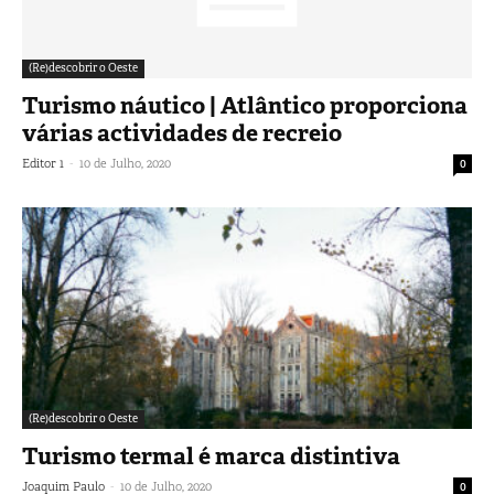
(Re)descobrir o Oeste
Turismo náutico | Atlântico proporciona
várias actividades de recreio
-
Editor 1
10 de Julho, 2020
0
(Re)descobrir o Oeste
Turismo termal é marca distintiva
-
Joaquim Paulo
10 de Julho, 2020
0