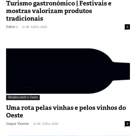
Turismo gastronómico | Festivais e
mostras valorizam produtos
tradicionais
-
Editor 1
10 de Julho, 2020
0
(Re)descobrir o Oeste
Uma rota pelas vinhas e pelos vinhos do
Oeste
-
Isaque Vicente
10 de Julho, 2020
0