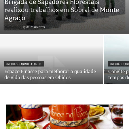
Brigada de Sapadores Florestais
realizou trabalhos em Sobral de Monte
Agraço
Redação
-
17 de Maio, 2022
(RE)DESCOBRIR O OESTE
(RE)DESCOB
Espaço F nasce para melhorar a qualidade
Convite p
de vida das pessoas em Óbidos
tempos d