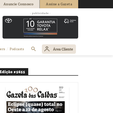
Anuncie Connosco
Assine a Gazeta
- publicidade -
Área Cliente
ers
Podcasts
Edição #5655