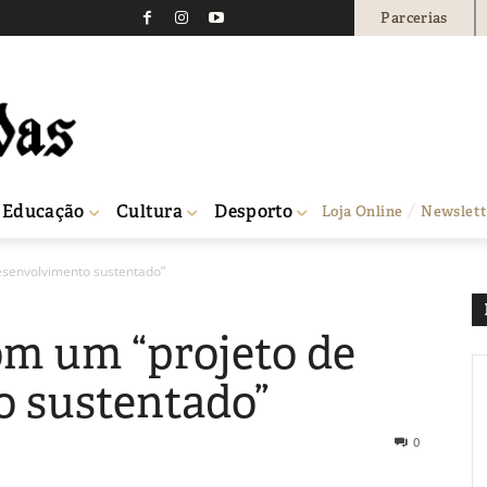
Parcerias
Educação
Cultura
Desporto
Loja Online
Newslett
desenvolvimento sustentado”
om um “projeto de
 sustentado”
0