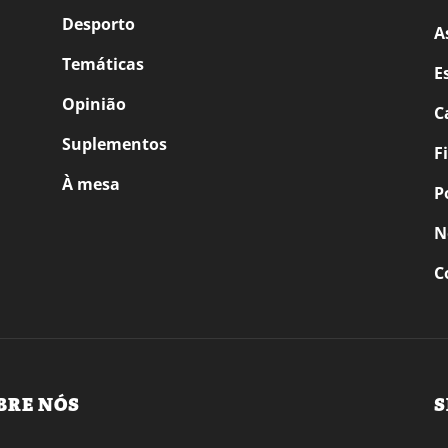
Desporto
A
Temáticas
E
Opinião
C
Suplementos
F
À mesa
P
N
C
BRE NÓS
S