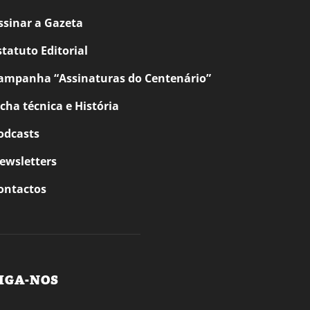
ssinar a Gazeta
statuto Editorial
ampanha “Assinaturas do Centenário”
icha técnica e História
odcasts
ewsletters
ontactos
IGA-NOS