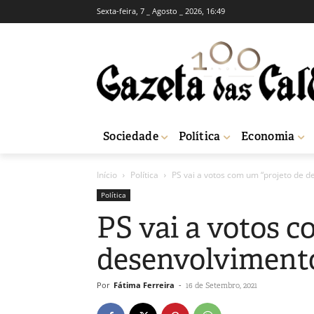
Sexta-feira, 7 _ Agosto _ 2026, 16:49
Sociedade
Política
Economia
Início
Política
PS vai a votos com um “projeto de 
Política
PS vai a votos c
desenvolvimento
Por
Fátima Ferreira
-
16 de Setembro, 2021