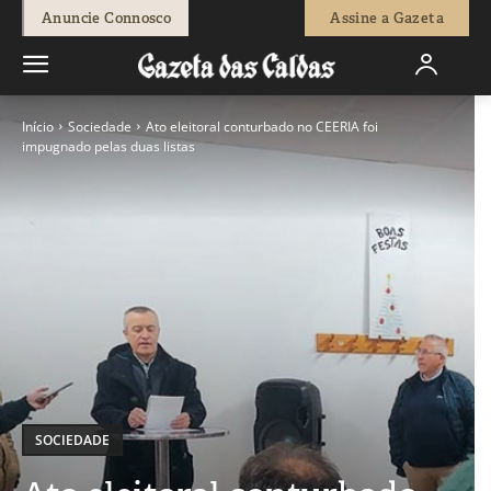
Anuncie Connosco
Assine a Gazeta
Início
Sociedade
Ato eleitoral conturbado no CEERIA foi
impugnado pelas duas listas
SOCIEDADE