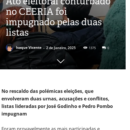
Ato eleitoral conturbado
no CEERIA foi
impugnado pelas duas
listas
-
Isaque Vicente
2 de Janeiro, 2025
1375
0
No rescaldo das polémicas eleições, que
envolveram duas urnas, acusações e conflitos,
listas lideradas por José Godinho e Pedro Pombo
impugnam
Foram provavelmente as mais participadas e