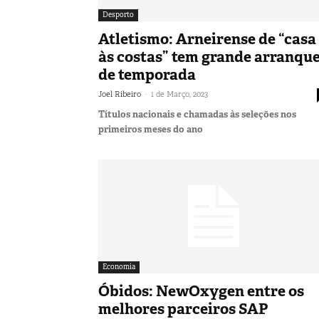
Desporto
Atletismo: Arneirense de “casa
às costas” tem grande arranqu
de temporada
-
Joel Ribeiro
1 de Março, 2023
Títulos nacionais e chamadas às seleções nos
primeiros meses do ano
Economia
Óbidos: NewOxygen entre os
melhores parceiros SAP