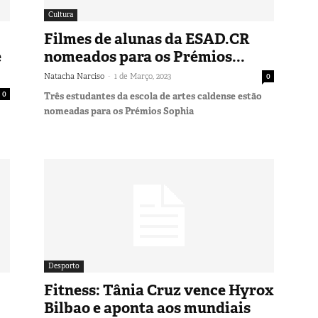
Cultura
Filmes de alunas da ESAD.CR
e
nomeados para os Prémios...
-
Natacha Narciso
1 de Março, 2023
0
0
Três estudantes da escola de artes caldense estão
nomeadas para os Prémios Sophia
Desporto
Fitness: Tânia Cruz vence Hyrox
Bilbao e aponta aos mundiais