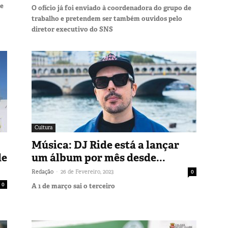
re
O ofício já foi enviado à coordenadora do grupo de
trabalho e pretendem ser também ouvidos pelo
diretor executivo do SNS
Cultura
Música: DJ Ride está a lançar
de
um álbum por mês desde...
-
Redação
26 de Fevereiro, 2023
0
0
A 1 de março sai o terceiro