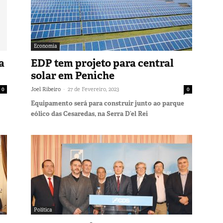
Economia
a
EDP tem projeto para central
solar em Peniche
-
0
Joel Ribeiro
27 de Fevereiro, 2023
0
Equipamento será para construir junto ao parque
eólico das Cesaredas, na Serra D’el Rei
Política