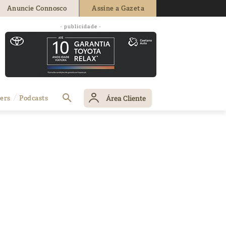
Anuncie Connosco
Assine a Gazeta
- publicidade -
Área Cliente
ers
Podcasts