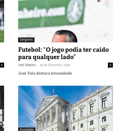
Desporto
Futebol: “O jogo podia ter caído
para qualquer lado”
-
0
Joel Ribeiro
26 de Fevereiro, 2023
0
José Vala destaca intensidade
Sociedade