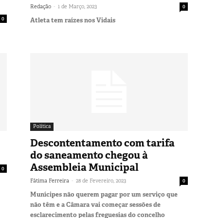
-
Redação
1 de Março, 2023
0
0
Atleta tem raízes nos Vidais
Política
Descontentamento com tarifa
do saneamento chegou à
Assembleia Municipal
0
-
Fátima Ferreira
28 de Fevereiro, 2023
0
Munícipes não querem pagar por um serviço que
não têm e a Câmara vai começar sessões de
esclarecimento pelas freguesias do concelho