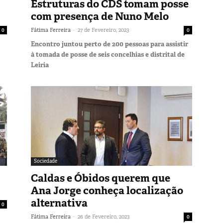
Estruturas do CDS tomam posse
com presença de Nuno Melo
-
0
Fátima Ferreira
27 de Fevereiro, 2023
0
Encontro juntou perto de 200 pessoas para assistir
à tomada de posse de seis concelhias e distrital de
Leiria
Sociedade
Caldas e Óbidos querem que
Ana Jorge conheça localização
alternativa
0
-
Fátima Ferreira
26 de Fevereiro, 2023
0