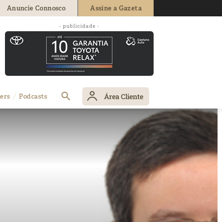
Anuncie Connosco
Assine a Gazeta
- publicidade -
Área Cliente
ers
Podcasts