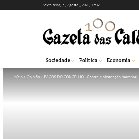
Sexta-feira, 7 _ Agosto _ 2026, 17:32
Sociedade
Política
Economia
Início
Opinião
PAÇOS DO CONCELHO - Contra a abstenção marchar, 