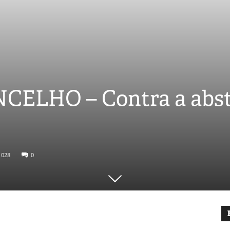
ELHO – Contra a abst
1028
0