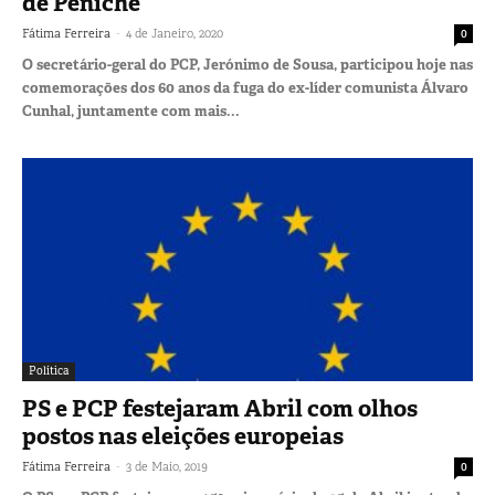
de Peniche
-
Fátima Ferreira
4 de Janeiro, 2020
0
O secretário-geral do PCP, Jerónimo de Sousa, participou hoje nas
comemorações dos 60 anos da fuga do ex-líder comunista Álvaro
Cunhal, juntamente com mais...
Política
PS e PCP festejaram Abril com olhos
postos nas eleições europeias
-
Fátima Ferreira
3 de Maio, 2019
0