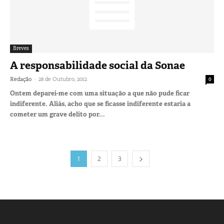
Breves
A responsabilidade social da Sonae
-
Redação
28 de Outubro, 2012
0
Ontem deparei-me com uma situação a que não pude ficar
indiferente. Aliás, acho que se ficasse indiferente estaria a
cometer um grave delito por...
1
2
3