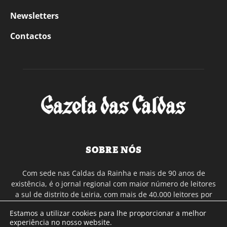
Newsletters
Contactos
SOBRE NÓS
Com sede nas Caldas da Rainha e mais de 90 anos de
existência, é o jornal regional com maior número de leitores
a sul de distrito de Leiria, com mais de 40.000 leitores por
toda a região Oeste. Jornal com distribuição em Portugal
Estamos a utilizar cookies para lhe proporcionar a melhor
Continental e assinatura online.
experiência no nosso website.