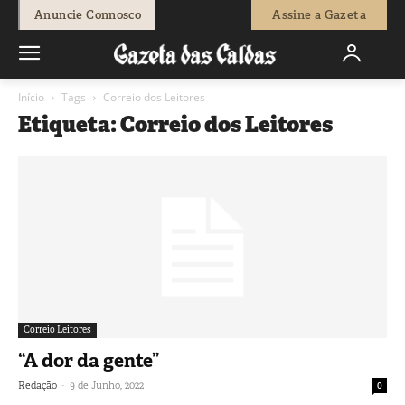
Anuncie Connosco
Assine a Gazeta
Início
Tags
Correio dos Leitores
Etiqueta: Correio dos Leitores
Correio Leitores
“A dor da gente”
-
Redação
9 de Junho, 2022
0