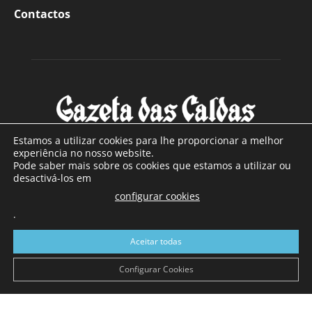
Contactos
Estamos a utilizar cookies para lhe proporcionar a melhor
experiência no nosso website.
Pode saber mais sobre os cookies que estamos a utilizar ou
SOBRE NÓS
desactivá-los em
configurar cookies
Com sede nas Caldas da Rainha e mais de 90 anos de
.
existência, é o jornal regional com maior número de leitores
a sul de distrito de Leiria, com mais de 40.000 leitores por
Aceitar todas
toda a região Oeste. Jornal com distribuição em Portugal
Continental e assinatura online.
Configurar Cookies