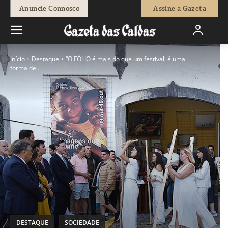
Anuncie Connosco
Assine a Gazeta
Início
Destaque
“O FÓLIO é mais do que um festival, é uma
forma de...
DESTAQUE
SOCIEDADE