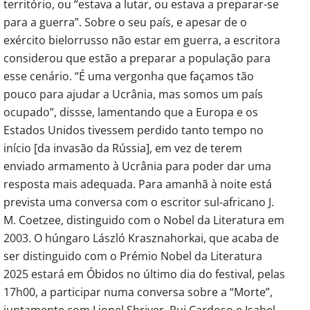
território, ou “estava a lutar, ou estava a preparar-se
para a guerra”. Sobre o seu país, e apesar de o
exército bielorrusso não estar em guerra, a escritora
considerou que estão a preparar a população para
esse cenário. “É uma vergonha que façamos tão
pouco para ajudar a Ucrânia, mas somos um país
ocupado”, dissse, lamentando que a Europa e os
Estados Unidos tivessem perdido tanto tempo no
início [da invasão da Rússia], em vez de terem
enviado armamento à Ucrânia para poder dar uma
resposta mais adequada. Para amanhã à noite está
prevista uma conversa com o escritor sul-africano J.
M. Coetzee, distinguido com o Nobel da Literatura em
2003. O húngaro László Krasznahorkai, que acaba de
ser distinguido com o Prémio Nobel da Literatura
2025 estará em Óbidos no último dia do festival, pelas
17h00, a participar numa conversa sobre a “Morte”,
juntamente com Lionel Shriver, Rui Cardoso e Isabel