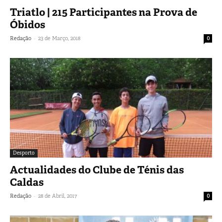
Triatlo | 215 Participantes na Prova de
Óbidos
-
Redação
23 de Março, 2018
0
Desporto
Actualidades do Clube de Ténis das
Caldas
-
Redação
28 de Abril, 2017
0