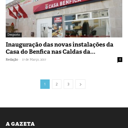
Desporto
Inauguração das novas instalações da
Casa do Benfica nas Caldas da...
-
Redação
17 de Março, 2017
0
1
2
3
A GAZETA