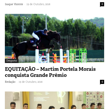
-
Isaque Vicente
19 de Outubro, 2018
0
Desporto
EQUITAÇÃO – Martim Portela Morais
conquista Grande Prémio
-
Redação
19 de Outubro, 2018
0