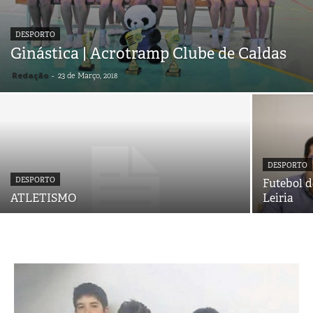
DESPORTO
Ginástica | Acrotramp Clube de Caldas
Redação
-
23 de Março, 2018
DESPORTO
DESPORTO
Futebol d
ATLETISMO
Leiria