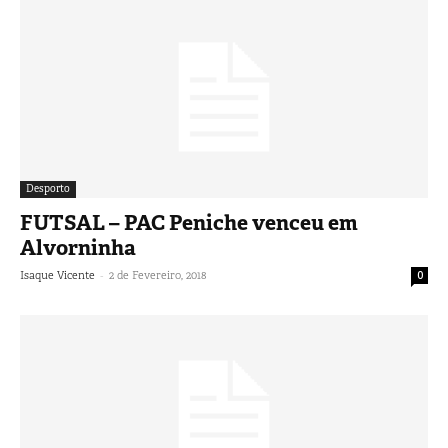
Desporto
FUTSAL – PAC Peniche venceu em
Alvorninha
-
Isaque Vicente
2 de Fevereiro, 2018
0