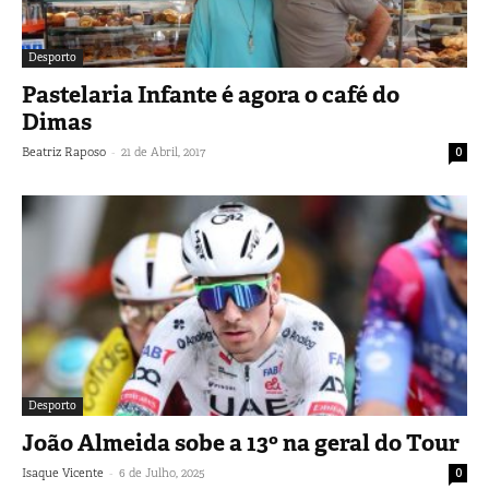
Desporto
Pastelaria Infante é agora o café do
Dimas
-
Beatriz Raposo
21 de Abril, 2017
0
Desporto
João Almeida sobe a 13º na geral do Tour
-
Isaque Vicente
6 de Julho, 2025
0