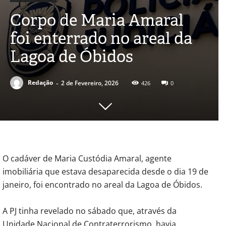
Corpo de Maria Amaral
foi enterrado no areal da
Lagoa de Óbidos
-
Redação
2 de Fevereiro, 2026
426
0
O cadáver de Maria Custódia Amaral, agente
imobiliária que estava desaparecida desde o dia 19 de
janeiro, foi encontrado no areal da Lagoa de Óbidos.
A PJ tinha revelado no sábado que, através da
Unidade Nacional de Contraterrorismo, havia