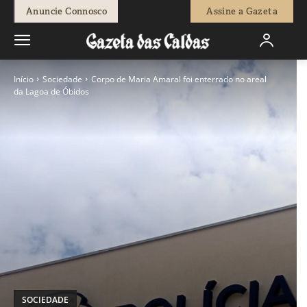
Anuncie Connosco
Assine a Gazeta
Início
Sociedade
Corpo de Maria Amaral foi enterrado no areal
da Lagoa de Óbidos
SOCIEDADE