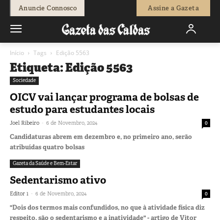
Anuncie Connosco
Assine a Gazeta
Início
Tags
Edição 5563
Etiqueta: Edição 5563
Sociedade
OICV vai lançar programa de bolsas de
estudo para estudantes locais
-
Joel Ribeiro
6 de Novembro, 2024
0
Candidaturas abrem em dezembro e, no primeiro ano, serão
atribuídas quatro bolsas
Gazeta da Saúde e Bem-Estar
Sedentarismo ativo
-
Editor 1
6 de Novembro, 2024
0
"Dois dos termos mais confundidos, no que à atividade física diz
respeito, são o sedentarismo e a inatividade" - artigo de Vìtor