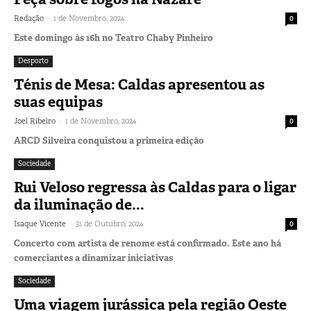
-
Redação
1 de Novembro, 2024
0
Este domingo às 16h no Teatro Chaby Pinheiro
Desporto
Ténis de Mesa: Caldas apresentou as
suas equipas
-
Joel Ribeiro
1 de Novembro, 2024
0
ARCD Silveira conquistou a primeira edição
Sociedade
Rui Veloso regressa às Caldas para o ligar
da iluminação de...
-
Isaque Vicente
31 de Outubro, 2024
0
Concerto com artista de renome está confirmado. Este ano há
comerciantes a dinamizar iniciativas
Sociedade
Uma viagem jurássica pela região Oeste