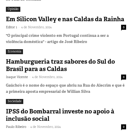
Opinião
Em Silicon Valley e nas Caldas da Rainha
-
Editor 1
4 de Novembro, 2024
0
"O principal crime violento em Portugal continua a ser a
violência doméstica" - artigo de José Ribeiro
Economia
Hamburgueria traz sabores do Sul do
Brasil para as Caldas
-
Isaque Vicente
4 de Novembro, 2024
0
Gaúcho’s é o nome do espaço que abriu na Rua do Alecrim e que é
a primeira aposta empresarial de Willian Silva
Sociedade
IPSS do Bombarral investe no apoio à
inclusão social
-
Paulo Ribeiro
4 de Novembro, 2024
0