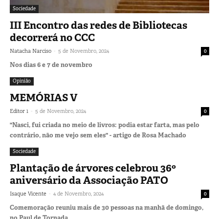
Sociedade
III Encontro das redes de Bibliotecas
decorrerá no CCC
-
Natacha Narciso
5 de Novembro, 2024
0
Nos dias 6 e 7 de novembro
Opinião
MEMÓRIAS V
-
Editor 1
5 de Novembro, 2024
0
"Nasci, fui criada no meio de livros: podia estar farta, mas pelo
contrário, não me vejo sem eles" - artigo de Rosa Machado
Sociedade
Plantação de árvores celebrou 36º
aniversário da Associação PATO
-
Isaque Vicente
4 de Novembro, 2024
0
Comemoração reuniu mais de 30 pessoas na manhã de domingo,
no Paul de Tornada