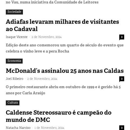
no Vau, numa iniciativa da Comunidade de Leitores
Sociedade
Adiafas levaram milhares de visitantes
ao Cadaval
-
Isaque Vicente
2 de Novembro, 2024
0
Edição deste ano comemorou um quarto de século do evento que
celebra o vinho leve e a pera Rocha
Economia
McDonald’s assinalou 25 anos nas Caldas
-
Joel Ribeiro
2 de Novembro, 2024
0
O primeiro restaurante abriu em outubro de 1999 e é gerido há 5
anos por Carla Araújo
Cultura
Caldense Stereossauro é campeão do
mundo de DMC
-
Natacha Narciso
1 de Novembro, 2024
0