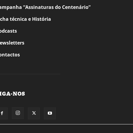
ampanha “Assinaturas do Centenário”
icha técnica e História
odcasts
ewsletters
ontactos
IGA-NOS