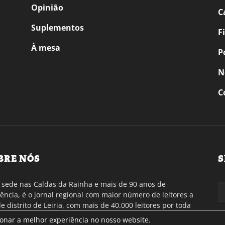
Opinião
C
Suplementos
F
À mesa
P
N
C
BRE NÓS
S
sede nas Caldas da Rainha e mais de 90 anos de
tência, é o jornal regional com maior número de leitores a
de distrito de Leiria, com mais de 40.000 leitores por toda
gião Oeste. Jornal com distribuição em Portugal
ionar a melhor experiência no nosso website.