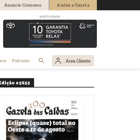
Anuncie Connosco
Assine a Gazeta
m-de-semana no
- publicidade -
Área Cliente
ers
Podcasts
Edição #5655