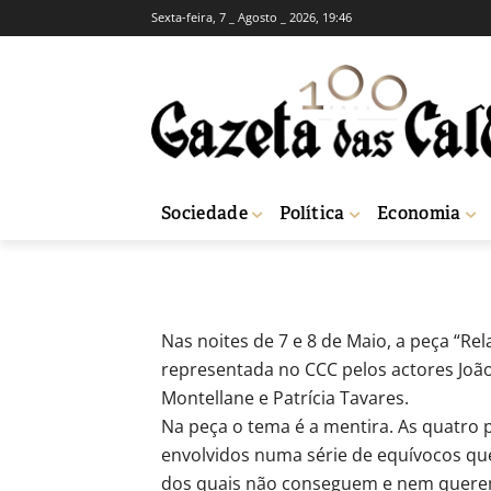
Sexta-feira, 7 _ Agosto _ 2026, 19:46
Teatro para adu
CCC
-
Redação
6 de Maio, 2010
663
Sociedade
Política
Economia
Início
Cultura
Teatro para adultos e crianças este fim-de-semana no
Nas noites de 7 e 8 de Maio, a peça “Re
representada no CCC pelos actores João
Montellane e Patrícia Tavares.
Na peça o tema é a mentira. As quatro 
envolvidos numa série de equívocos qu
dos quais não conseguem e nem querem 