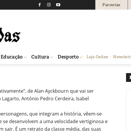
Parcerias
ltos e crianças este fi
0
Educação
Cultura
Desporto
Loja Online
Newslett
 CCC
lativamente”, de Alan Ayckbourn que vai ser
 Lagarto, António Pedro Cerdeira, Isabel
personagens, que integram a história, vêem-se
e se desenvolvem a uma velocidade vertiginosa e
sair. É um retrato da classe média, das suas