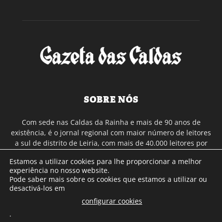
SOBRE NÓS
Com sede nas Caldas da Rainha e mais de 90 anos de
existência, é o jornal regional com maior número de leitores
a sul de distrito de Leiria, com mais de 40.000 leitores por
toda a região Oeste. Jornal com distribuição em Portugal
Estamos a utilizar cookies para lhe proporcionar a melhor
Continental e assinatura online.
experiência no nosso website.
Pode saber mais sobre os cookies que estamos a utilizar ou
desactivá-los em
SIGA-NOS
configurar cookies
.