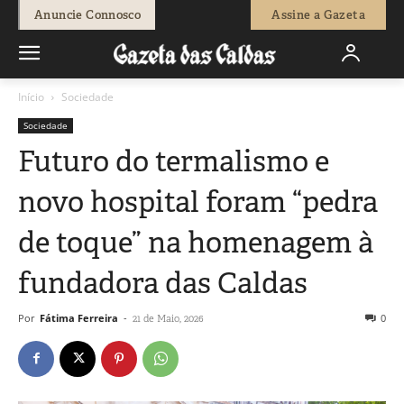
Anuncie Connosco
Assine a Gazeta
Início
Sociedade
Sociedade
Futuro do termalismo e
novo hospital foram “pedra
de toque” na homenagem à
fundadora das Caldas
Por
Fátima Ferreira
-
0
21 de Maio, 2026