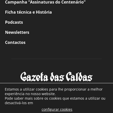
Campanha “Assinaturas do Centenário”
Ficha técnica e História
Podcasts
Newsletters
Contactos
Estamos a utilizar cookies para lhe proporcionar a melhor
experiência no nosso website.
Pode saber mais sobre os cookies que estamos a utilizar ou
SOBRE NÓS
desactivá-los em
configurar cookies
Com sede nas Caldas da Rainha e mais de 90 anos de