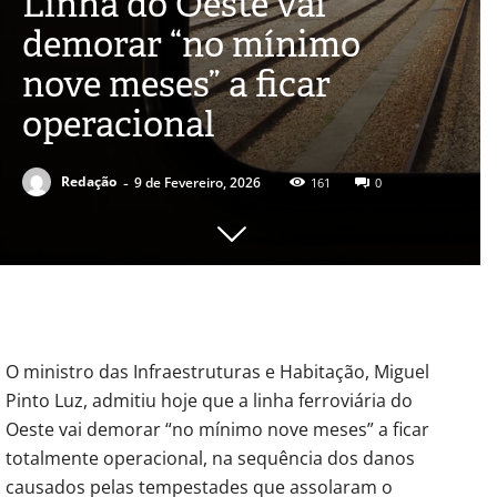
Linha do Oeste vai
demorar “no mínimo
nove meses” a ficar
operacional
-
Redação
9 de Fevereiro, 2026
161
0
O ministro das Infraestruturas e Habitação, Miguel
Pinto Luz, admitiu hoje que a linha ferroviária do
Oeste vai demorar “no mínimo nove meses” a ficar
totalmente operacional, na sequência dos danos
causados pelas tempestades que assolaram o