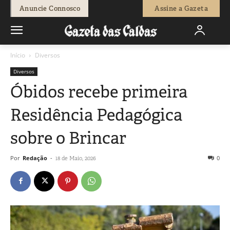
Anuncie Connosco
Assine a Gazeta
Início
Diversos
Diversos
Óbidos recebe primeira
Residência Pedagógica
sobre o Brincar
Por
Redação
-
0
18 de Maio, 2026