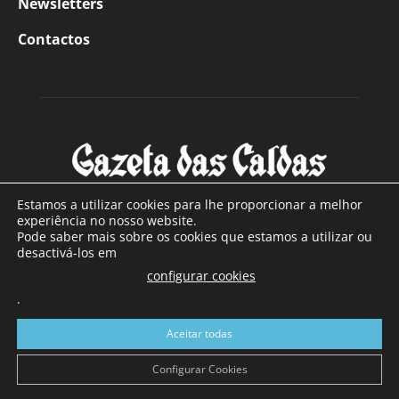
Newsletters
Contactos
Estamos a utilizar cookies para lhe proporcionar a melhor
experiência no nosso website.
Pode saber mais sobre os cookies que estamos a utilizar ou
SOBRE NÓS
desactivá-los em
configurar cookies
Com sede nas Caldas da Rainha e mais de 90 anos de
.
existência, é o jornal regional com maior número de leitores
a sul de distrito de Leiria, com mais de 40.000 leitores por
Aceitar todas
toda a região Oeste. Jornal com distribuição em Portugal
Continental e assinatura online.
Configurar Cookies