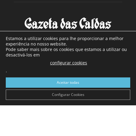
Estamos a utilizar cookies para lhe proporcionar a melhor
experiência no nosso website.
Pode saber mais sobre os cookies que estamos a utilizar ou
SOBRE NÓS
desactivá-los em
configurar cookies
Com sede nas Caldas da Rainha e mais de 90 anos de
.
existência, é o jornal regional com maior número de leitores
a sul de distrito de Leiria, com mais de 40.000 leitores por
Aceitar todas
toda a região Oeste. Jornal com distribuição em Portugal
Continental e assinatura online.
Configurar Cookies
SIGA-NOS