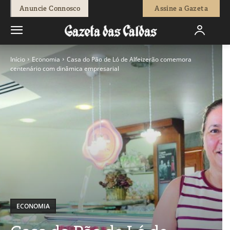
Anuncie Connosco
Assine a Gazeta
Início
Economia
Casa do Pão de Ló de Alfeizerão comemora
centenário com dinâmica empresarial
ECONOMIA