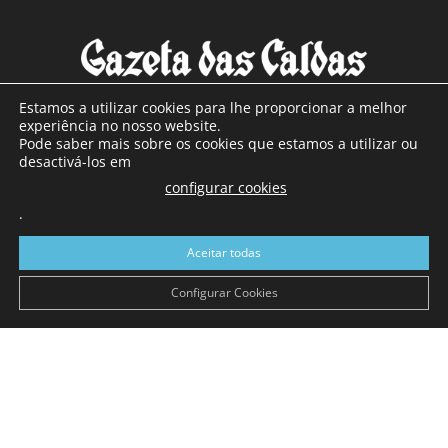
Estamos a utilizar cookies para lhe proporcionar a melhor
experiência no nosso website.
Pode saber mais sobre os cookies que estamos a utilizar ou
SOBRE NÓS
desactivá-los em
configurar cookies
Com sede nas Caldas da Rainha e mais de 90 anos de
.
existência, é o jornal regional com maior número de leitores
a sul de distrito de Leiria, com mais de 40.000 leitores por
Aceitar todas
toda a região Oeste. Jornal com distribuição em Portugal
Continental e assinatura online.
Configurar Cookies
SIGA-NOS