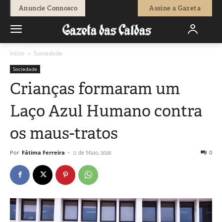
Anuncie Connosco
Assine a Gazeta
Início
Sociedade
Sociedade
Crianças formaram um
Laço Azul Humano contra
os maus-tratos
Por
Fátima Ferreira
-
0
11 de Maio, 2026