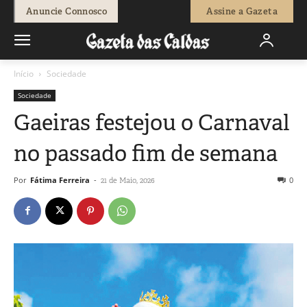
Anuncie Connosco
Assine a Gazeta
Início
Sociedade
Sociedade
Gaeiras festejou o Carnaval
no passado fim de semana
Por
Fátima Ferreira
-
0
21 de Maio, 2026