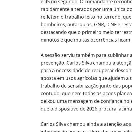
e 45 no segundo. O comandante reconhe
rapidamente alterados por uma única oc
refletem o trabalho feito no terreno, q
bombeiros, autarquias, GNR, ICNF e restan
destacando que o primeiro meio terrest
minutos e que muitas ocorrências ficam 
A sessão serviu também para sublinhar a 
prevenção. Carlos Silva chamou a atenç
para a necessidade de recuperar descont
aposta em usos agrícolas que ajudem a t
trabalho de sensibilização junto das pop
contudo, que nem todas as ações plane
deixou uma mensagem de confiança no es
que o dispositivo de 2026 procura, acima
Carlos Silva chamou ainda a atenção aos
intervenção em áreas florestais mais dif