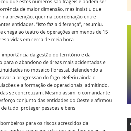
ceu que estes números são frágeis e podem ser
orrência de maior dimensão, mas insistiu que
uer na prevenção, quer na coordenação entre
tes entidades. “Isto faz a diferença”, resumiu,
re chega ao teatro de operações em menos de 15
resolvidas em cerca de meia hora.
importância da gestão do território e da
ão para o abandono de áreas mais acidentadas e
inuidades no mosaico florestal, defendendo a
ravar a progressão do fogo. Referiu ainda o
ulações e a formação de operacionais, admitindo,
adas se concretizam. Mesmo assim, o comandante
forço conjunto das entidades do Oeste e afirmou
 de tudo, proteger pessoas e bens.
 bombeiros para os riscos acrescidos da
íceis, onde a segurança das equipas tem de estar