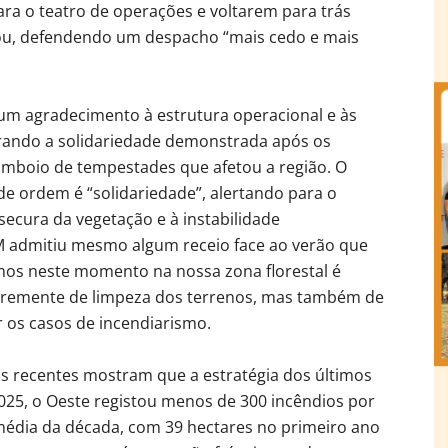
ra o teatro de operações e voltarem para trás
ou, defendendo um despacho “mais cedo e mais
um agradecimento à estrutura operacional e às
mbrando a solidariedade demonstrada após os
comboio de tempestades que afetou a região. O
de ordem é “solidariedade”, alertando para o
 secura da vegetação e à instabilidade
M admitiu mesmo algum receio face ao verão que
mos neste momento na nossa zona florestal é
 premente de limpeza dos terrenos, mas também de
 os casos de incendiarismo.
dos recentes mostram que a estratégia dos últimos
025, o Oeste registou menos de 300 incêndios por
média da década, com 39 hectares no primeiro ano