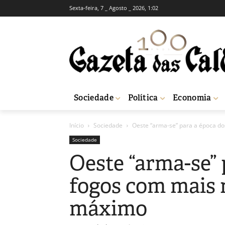
Sexta-feira, 7 _ Agosto _ 2026, 1:02
Sociedade
Política
Economia
Início
Sociedade
Oeste “arma-se” para a época dos
Sociedade
Oeste “arma-se” 
fogos com mais 
máximo