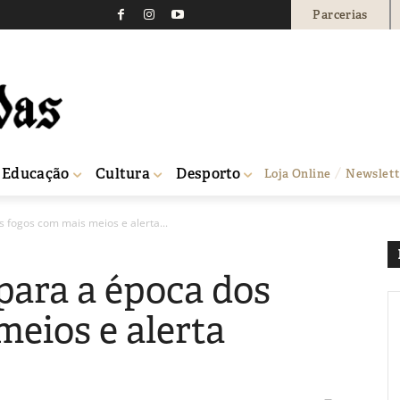
Parcerias
Educação
Cultura
Desporto
Loja Online
Newslett
 fogos com mais meios e alerta...
para a época dos
meios e alerta