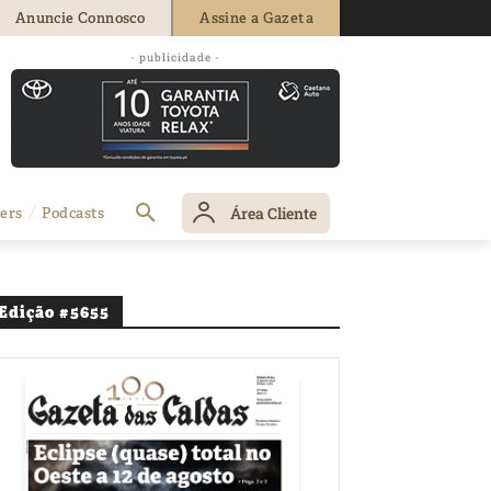
Anuncie Connosco
Assine a Gazeta
- publicidade -
Área Cliente
ers
Podcasts
Edição #5655