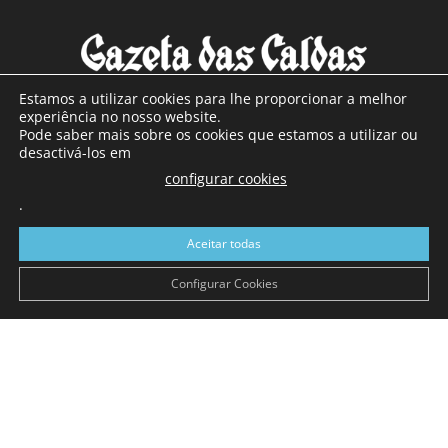
Estamos a utilizar cookies para lhe proporcionar a melhor
experiência no nosso website.
Pode saber mais sobre os cookies que estamos a utilizar ou
SOBRE NÓS
desactivá-los em
configurar cookies
Com sede nas Caldas da Rainha e mais de 90 anos de
.
existência, é o jornal regional com maior número de leitores
a sul de distrito de Leiria, com mais de 40.000 leitores por
Aceitar todas
toda a região Oeste. Jornal com distribuição em Portugal
Continental e assinatura online.
Configurar Cookies
SIGA-NOS