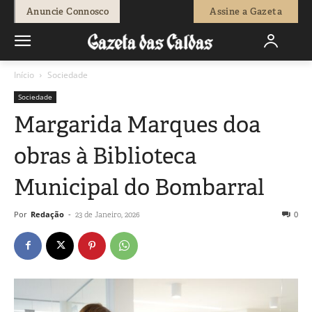
Anuncie Connosco
Assine a Gazeta
Início
Sociedade
Sociedade
Margarida Marques doa
obras à Biblioteca
Municipal do Bombarral
Por
Redação
-
0
23 de Janeiro, 2026