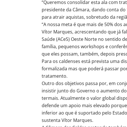
“Queremos consolidar esta ala com tra
presidente da Câmara, dando conta do 
para atrair aquistas, sobretudo da regi
“A nossa meta é que mais de 50% dos aq
Vítor Marques, acrescentando que já f
Saúde (ACeS) Oeste Norte no sentido d
família, pequenos workshops e conferê
que eles possam, também, depois presc
Para os caldenses está prevista uma dis
formalizada mas que poderá passar por 
tratamento.
Outro dos objetivos passa por, em con
insistir junto do Governo o aumento d
termais. Atualmente o valor global dispo
defende um apoio mais elevado porque
inferior ao que é suportado pelo Esta
sustenta Vítor Marques.