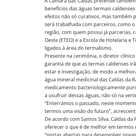
A Câmara das Caldas pretende também, n
benefícios das águas termais caldense
efeitos não só curativos, mas também 
será trabalhada com parceiros, como o 
região, com quem possui já parcerias, 
Oeste (ETEO) e a Escola de Hotelaria e
ligados à área do termalismo.
Presente na cerimónia, o diretor clínico
garantia de que as termas caldenses ir
estar e investigação, de modo a melhor
água mineral medicinal das Caldas da R
medicamento bacteriologicamente puro
a usufruir dessas águas, não só na ver
“Enterrámos o passado, neste momento 
termos uma visão do futuro”, acrescent
De acordo com Santos Silva, Caldas da
oferecer o que é de melhor em termos 
“portas abertas para desenvolver novas 