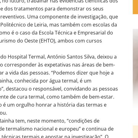
o futuro, trabalhar nas evidências científicas dos
s e dos tratamentos para demonstrar os seus
preventivos. Uma componente de investigação, que
Politécnico de Leiria, mas também com escolas da
como é o caso da Escola Técnica e Empresarial do
 Turismo do Oeste (EHTO), ambos com cursos
 do Hospital Termal, António Santos Silva, deixou a
ão corresponder às expetativas nas áreas de bem-
ar a vida das pessoas. “Podemos dizer que hoje a
ainha, conhecida por água termal, é um
”, destacou o responsável, convidando as pessoas
tente de cura termal, como também de bem-estar.
é um orgulho honrar a história das termas e
ou.
 Rainha tem, neste momento, “condições de
de termalismo nacional e europeu” e continua de
técnicas termais e apostar na investigação”. O