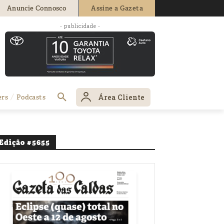
Anuncie Connosco
Assine a Gazeta
- publicidade -
Área Cliente
ers
Podcasts
Edição #5655