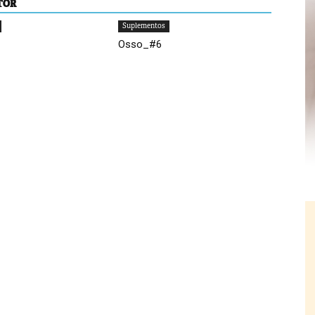
TOR
Suplementos
Osso_#6