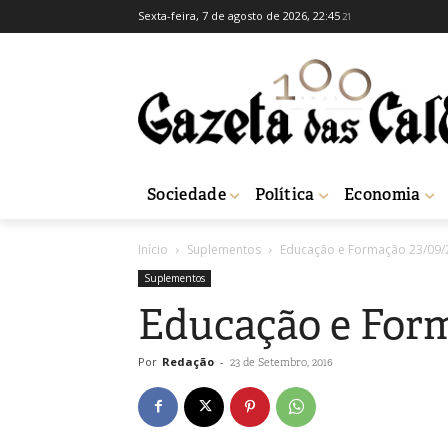
Sexta-feira, 7 de agosto de 2026, 22:45
21
Sociedade
Política
Economia
Início
Suplementos
Educação e Formação 23/09/
Suplementos
Educação e Form
Por
Redação
-
23 de Setembro, 2016