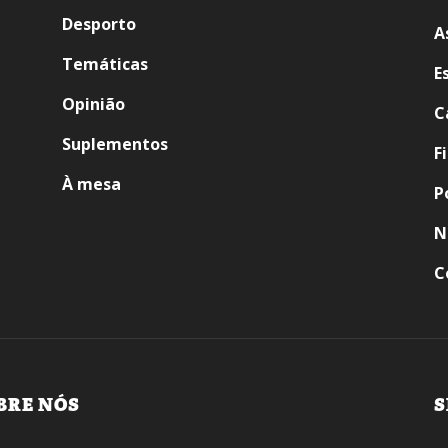
Desporto
A
Temáticas
E
Opinião
C
Suplementos
F
À mesa
P
N
C
BRE NÓS
S