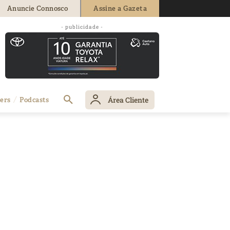
Anuncie Connosco
Assine a Gazeta
- publicidade -
Área Cliente
ers
Podcasts