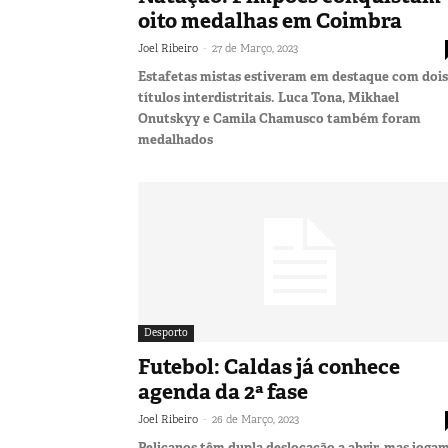
oito medalhas em Coimbra
-
Joel Ribeiro
27 de Março, 2023
Estafetas mistas estiveram em destaque com dois
títulos interdistritais. Luca Tona, Mikhael
Onutskyy e Camila Chamusco também foram
medalhados
Desporto
Futebol: Caldas já conhece
agenda da 2ª fase
-
Joel Ribeiro
26 de Março, 2023
Pelicanos têm dupla deslocação a abrir, mas joga