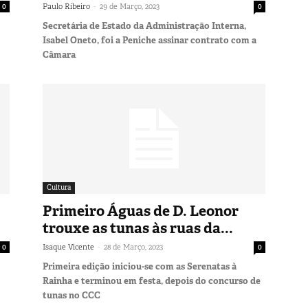
-
0
Paulo Ribeiro
29 de Março, 2023
0
Secretária de Estado da Administração Interna,
Isabel Oneto, foi a Peniche assinar contrato com a
Câmara
Cultura
Primeiro Águas de D. Leonor
trouxe as tunas às ruas da...
-
0
Isaque Vicente
28 de Março, 2023
0
Primeira edição iniciou-se com as Serenatas à
Rainha e terminou em festa, depois do concurso de
tunas no CCC