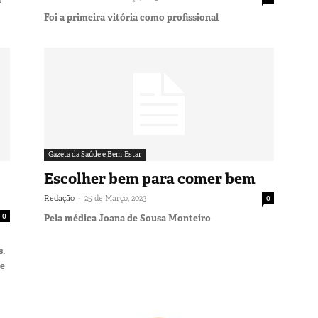
Foi a primeira vitória como profissional
Gazeta da Saúde e Bem-Estar
Escolher bem para comer bem
-
Redação
25 de Março, 2023
0
0
Pela médica Joana de Sousa Monteiro
s.
be