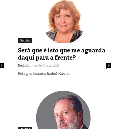
Opinião
Será que é isto que me aguarda
daqui para a frente?
-
0
Redação
25 de Março, 2023
0
Pela professora Isabel Xavier