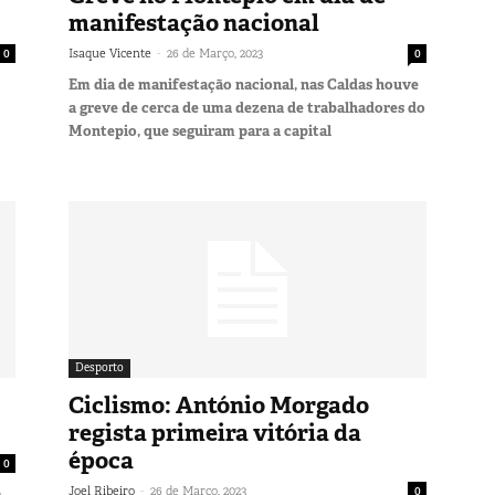
manifestação nacional
-
0
Isaque Vicente
26 de Março, 2023
0
Em dia de manifestação nacional, nas Caldas houve
a greve de cerca de uma dezena de trabalhadores do
Montepio, que seguiram para a capital
Desporto
Ciclismo: António Morgado
regista primeira vitória da
época
0
-
Joel Ribeiro
26 de Março, 2023
0
m