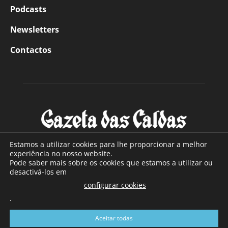
Podcasts
Newsletters
Contactos
Estamos a utilizar cookies para lhe proporcionar a melhor
experiência no nosso website.
Pode saber mais sobre os cookies que estamos a utilizar ou
SOBRE NÓS
desactivá-los em
configurar cookies
Com sede nas Caldas da Rainha e mais de 90 anos de
.
existência, é o jornal regional com maior número de leitores
a sul de distrito de Leiria, com mais de 40.000 leitores por
Aceitar todas
toda a região Oeste. Jornal com distribuição em Portugal