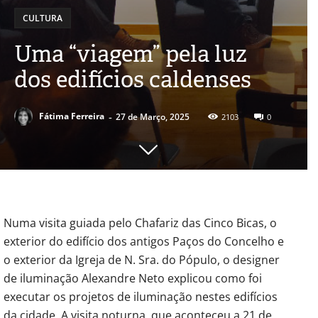
CULTURA
Uma “viagem” pela luz
dos edifícios caldenses
-
Fátima Ferreira
27 de Março, 2025
2103
0
Numa visita guiada pelo Chafariz das Cinco Bicas, o
exterior do edifício dos antigos Paços do Concelho e
o exterior da Igreja de N. Sra. do Pópulo, o designer
de iluminação Alexandre Neto explicou como foi
executar os projetos de iluminação nestes edifícios
da cidade. A visita noturna, que aconteceu a 21 de