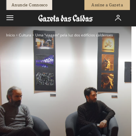
Anuncie Connosco
Assine a Gazeta
Início
Cultura
Uma “viagem” pela luz dos edifícios caldenses