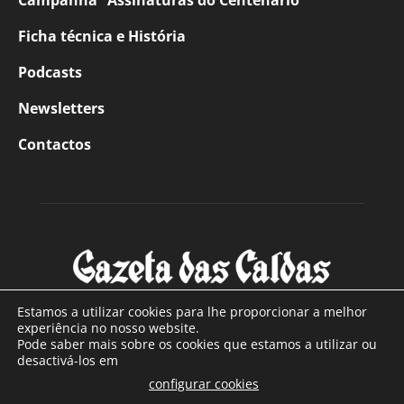
Campanha “Assinaturas do Centenário”
Ficha técnica e História
Podcasts
Newsletters
Contactos
Estamos a utilizar cookies para lhe proporcionar a melhor
experiência no nosso website.
Pode saber mais sobre os cookies que estamos a utilizar ou
SOBRE NÓS
desactivá-los em
configurar cookies
Com sede nas Caldas da Rainha e mais de 90 anos de