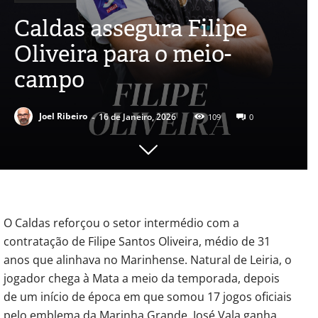
Caldas assegura Filipe
Oliveira para o meio-
campo
-
Joel Ribeiro
16 de Janeiro, 2026
109
0
O Caldas reforçou o setor intermédio com a
contratação de Filipe Santos Oliveira, médio de 31
anos que alinhava no Marinhense. Natural de Leiria, o
jogador chega à Mata a meio da temporada, depois
de um início de época em que somou 17 jogos oficiais
pelo emblema da Marinha Grande. José Vala ganha