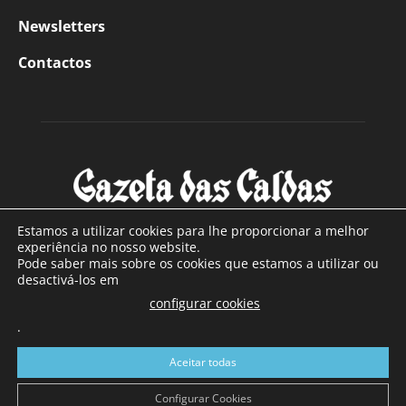
Newsletters
Contactos
Estamos a utilizar cookies para lhe proporcionar a melhor
experiência no nosso website.
Pode saber mais sobre os cookies que estamos a utilizar ou
SOBRE NÓS
desactivá-los em
configurar cookies
Com sede nas Caldas da Rainha e mais de 90 anos de
.
existência, é o jornal regional com maior número de leitores
a sul de distrito de Leiria, com mais de 40.000 leitores por
Aceitar todas
toda a região Oeste. Jornal com distribuição em Portugal
Continental e assinatura online.
Configurar Cookies